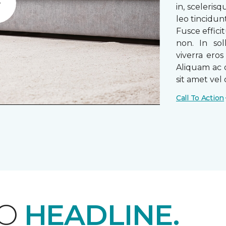
in, sceleris
Play
leo tincidun
Fusce efficit
non. In sol
viverra ero
Aliquam ac o
sit amet vel o
Call To Action
EO
HEADLINE.