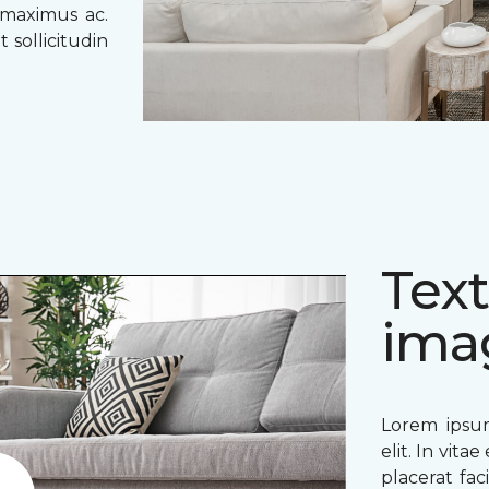
 maximus ac.
 sollicitudin
Text
ima
Lorem ipsum
elit. In vit
placerat fac