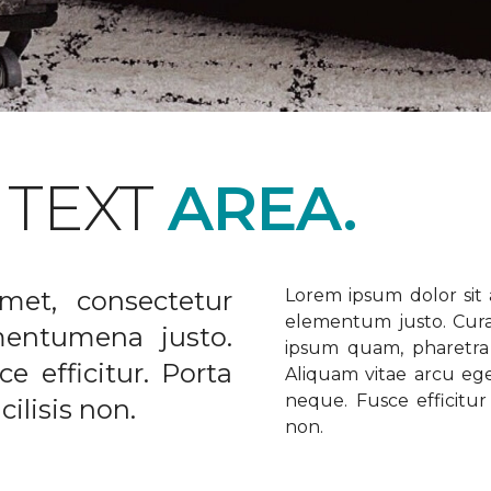
 TEXT
AREA.
met, consectetur
Lorem ipsum dolor sit a
elementum justo. Curabi
ementumena justo.
ipsum quam, pharetra u
e efficitur. Porta
Aliquam vitae arcu ege
neque. Fusce efficitur 
ilisis non.
non.