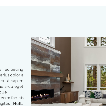
r adipiscing
arius dolor a
tra ut sapien
tae arcu eget
eque.
enim facilisis
ittis. Nulla