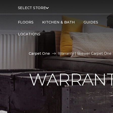
SELECT STORE
FLOORS
KITCHEN & BATH
GUIDES
LOCATIONS
Carpet One
Warranty | Brewer Carpet One
WARRAN